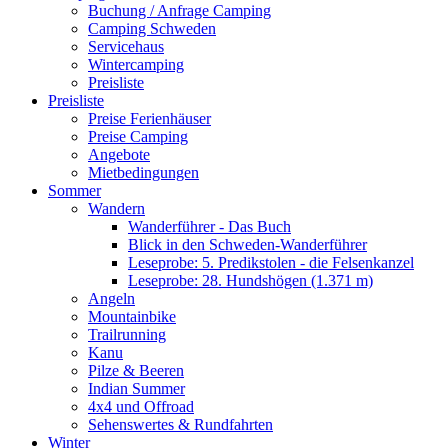
Buchung / Anfrage Camping
Camping Schweden
Servicehaus
Wintercamping
Preisliste
Preisliste
Preise Ferienhäuser
Preise Camping
Angebote
Mietbedingungen
Sommer
Wandern
Wanderführer - Das Buch
Blick in den Schweden-Wanderführer
Leseprobe: 5. Predikstolen - die Felsenkanzel
Leseprobe: 28. Hundshögen (1.371 m)
Angeln
Mountainbike
Trailrunning
Kanu
Pilze & Beeren
Indian Summer
4x4 und Offroad
Sehenswertes & Rundfahrten
Winter