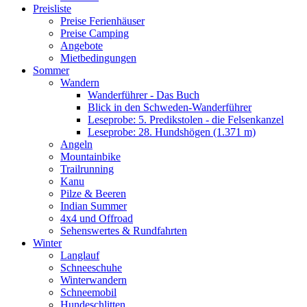
Preisliste
Preise Ferienhäuser
Preise Camping
Angebote
Mietbedingungen
Sommer
Wandern
Wanderführer - Das Buch
Blick in den Schweden-Wanderführer
Leseprobe: 5. Predikstolen - die Felsenkanzel
Leseprobe: 28. Hundshögen (1.371 m)
Angeln
Mountainbike
Trailrunning
Kanu
Pilze & Beeren
Indian Summer
4x4 und Offroad
Sehenswertes & Rundfahrten
Winter
Langlauf
Schneeschuhe
Winterwandern
Schneemobil
Hundeschlitten