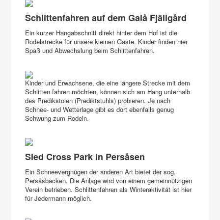
Sommer
Schlittenfahren auf dem Galå Fjällgård
Winter
Ein kurzer Hangabschnitt direkt hinter dem Hof ist die
Service & FAQ
Rodelstrecke für unsere kleinen Gäste. Kinder finden hier
Spaß und Abwechslung beim Schlittenfahren.
Galerie
Über uns
Kinder und Erwachsene, die eine längere Strecke mit dem
Schlitten fahren möchten, können sich am Hang unterhalb
des Predikstolen (Prediktstuhls) probieren. Je nach
Schnee- und Wetterlage gibt es dort ebenfalls genug
Schwung zum Rodeln.
Sled Cross Park in Persåsen
Ein Schneevergnügen der anderen Art bietet der sog.
Persåsbacken. Die Anlage wird von einem gemeinnützigen
Verein betrieben. Schlittenfahren als Winteraktivität ist hier
für Jedermann möglich.