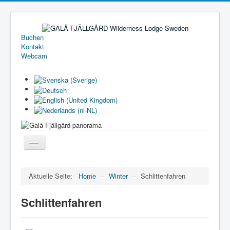
Buchen
Kontakt
Webcam
Toggle
Navigation
Home
Aktuelle Seite:
Home
–
Winter
–
Schlittenfahren
Ferienhäuser
Schlittenfahren
Camping
Preisliste